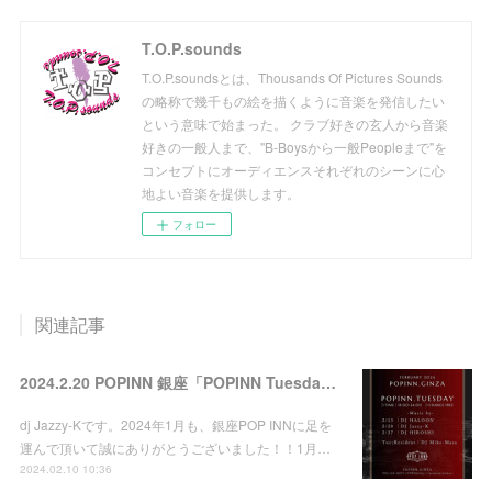
T.O.P.sounds
T.O.P.soundsとは、Thousands Of Pictures Sounds
の略称で幾千もの絵を描くように音楽を発信したい
という意味で始まった。 クラブ好きの玄人から音楽
好きの一般人まで、"B-Boysから一般Peopleまで"を
コンセプトにオーディエンスそれぞれのシーンに心
地よい音楽を提供します。
フォロー
関連記事
2024.2.20 POPINN 銀座「POPINN Tuesday」
dj Jazzy-Kです。2024年1月も、銀座POP INNに足を
運んで頂いて誠にありがとうございました！！1月…
2024.02.10 10:36