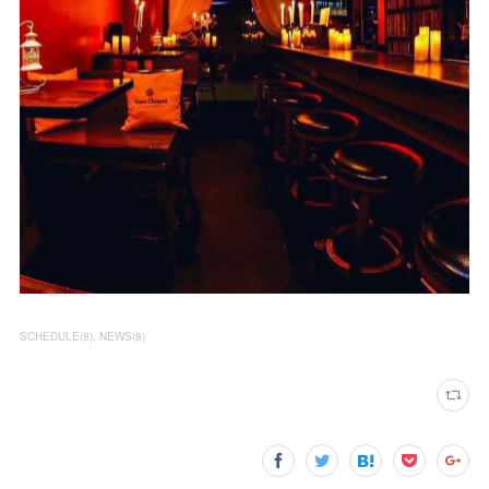
SCHEDULE
(
8
)
NEWS
(
8
)